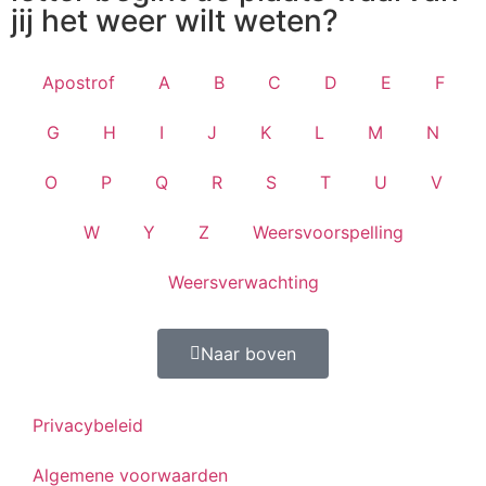
jij het weer wilt weten?
Apostrof
A
B
C
D
E
F
G
H
I
J
K
L
M
N
O
P
Q
R
S
T
U
V
W
Y
Z
Weersvoorspelling
Weersverwachting
Naar boven
Privacybeleid
Algemene voorwaarden