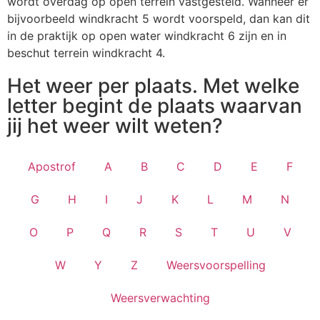
wordt overdag op open terrein vastgesteld. Wanneer er
bijvoorbeeld windkracht 5 wordt voorspeld, dan kan dit
in de praktijk op open water windkracht 6 zijn en in
beschut terrein windkracht 4.
Het weer per plaats. Met welke
letter begint de plaats waarvan
jij het weer wilt weten?
Apostrof
A
B
C
D
E
F
G
H
I
J
K
L
M
N
O
P
Q
R
S
T
U
V
W
Y
Z
Weersvoorspelling
Weersverwachting