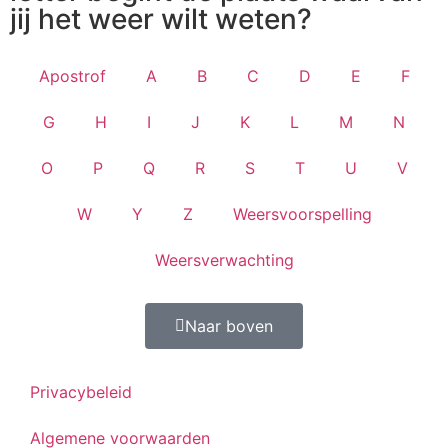
jij het weer wilt weten?
Apostrof
A
B
C
D
E
F
G
H
I
J
K
L
M
N
O
P
Q
R
S
T
U
V
W
Y
Z
Weersvoorspelling
Weersverwachting
Naar boven
Privacybeleid
Algemene voorwaarden