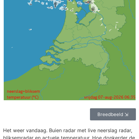
Breedbeeld ⇲
Het weer vandaag. Buien radar met live neerslag radar,
bliksemradar en actuele temperatuur. Hoe donkerder de