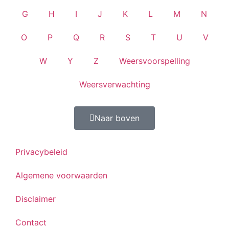
G
H
I
J
K
L
M
N
O
P
Q
R
S
T
U
V
W
Y
Z
Weersvoorspelling
Weersverwachting
Naar boven
Privacybeleid
Algemene voorwaarden
Disclaimer
Contact